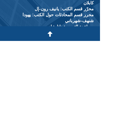
كابلان
محرّر قسم الكتب: يانيف رون-إل
محرر قسم المحادثات حول الكتب: يهودا
شنهف-شهرباني
مساعدة التحرير: دانا شاي
قسم علم الاجتماع والأنثروبولوجيا،
كلية غيرشون جوردون للعلوم الاجتماعية ،
جامعة تل أبيب
تل أبيب - يافا ، ص.ب 39040 ، الرمز البريدي
6139001
ISSN:
1565-1495
هاتف:
03-640896
البريد الإلكترونيّ:
|
socis@tauex.tau.ac.il
israelisoc@gmail.com
© جميع الحقوق محفوظة لـ علم الاجتماع الإسرائيلي