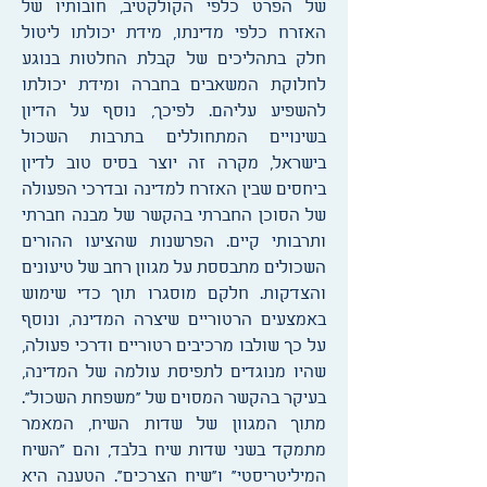
של הפרט כלפי הקולקטיב, חובותיו של
האזרח כלפי מדינתו, מידת יכולתו ליטול
חלק בתהליכים של קבלת החלטות בנוגע
לחלוקת המשאבים בחברה ומידת יכולתו
להשפיע עליהם. לפיכך, נוסף על הדיון
בשינויים המתחוללים בתרבות השכול
בישראל, מקרה זה יוצר בסיס טוב לדיון
ביחסים שבין האזרח למדינה ובדרכי הפעולה
של הסוכן החברתי בהקשר של מבנה חברתי
ותרבותי קיים. הפרשנות שהציעו ההורים
השכולים מתבססת על מגוון רחב של טיעונים
והצדקות. חלקם מוסגרו תוך כדי שימוש
באמצעים הרטוריים שיצרה המדינה, ונוסף
על כך שולבו מרכיבים רטוריים ודרכי פעולה,
שהיו מנוגדים לתפיסת עולמה של המדינה,
בעיקר בהקשר המסוים של "משפחת השכול".
מתוך המגוון של שדות השיח, המאמר
מתמקד בשני שדות שיח בלבד, והם "השיח
המיליטריסטי" ו"שיח הצרכים". הטענה היא