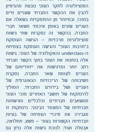
הסוציולוגיה לחקר העוני נובעת מהניסיון
להבין את ההקשר החברתי שעניים חיים
בתוכו, ובמיוחד מן ההתמקדות בשאלה אם
העניים שונים באופן איכותי משאר חברי
החברה. בהקשר זה נסקרות שתי גישות
סוציולוגיות מרכזיות – הגישה העוסקת
ב"תרבות העוני" והגישה העוסקת בצמיחת
underclass
ה-
והאקולוגיה של העוני. גישות
אלה בוחנות את העוני בתוך הקשר חברתי
רחב יותר ומדגישות את ייחודיותם של
העניים לעומת שאר החברה. נסקרת
חשיבותה של הריכוזיות הגאוגרפית של
העניים ושל בידודם החברתי, המוליך
להינתקות של תושבי האזורים מוכי העוני
ממשאבים חברתיים וכלכליים ומרשתות
חברתיות של המעמד הבינוני. הינתקות זו
מגבירה את סיכויי הצמיחה של בעיות
חברתיות הקשורות בעוני – פשע, תחלואה,
אבטלה ועוד. לנוכח גישות אלה נדון גם