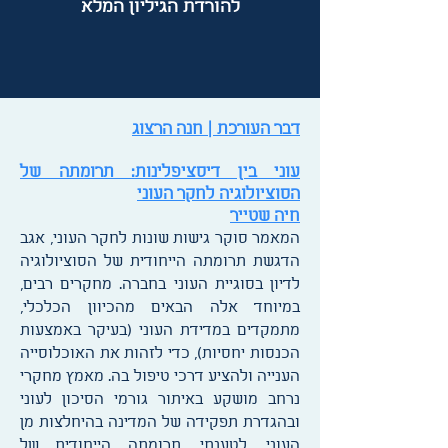
להורדת הגיליון המלא
דבר העורכת | חנה הרצוג
עוני בין דיסציפלינות: תרומתה של
הסוציולוגיה לחקר העוני
חיה שטייר
המאמר סוקר גישות שונות לחקר העוני, אגב
הדגשת תרומתה הייחודית של הסוציולוגיה
לדיון בסוגיית העוני בחברה. מחקרים רבים,
במיוחד אלה הבאים מהכיוון הכלכלי,
מתמקדים במדידת העוני (בעיקר באמצעות
הכנסות יחסיות), כדי לזהות את האוכלוסייה
הענייה ולהציע דרכי טיפול בה. מאמץ מחקרי
נרחב מושקע באיתור גורמי הסיכון לעוני
ובהגדרת תפקידה של המדינה בהיחלצות מן
העוני. לטענתי, תרומתה הייחודית של