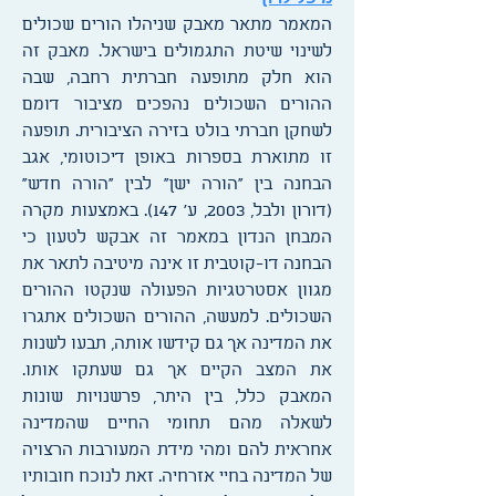
המאמר מתאר מאבק שניהלו הורים שכולים
לשינוי שיטת התגמולים בישראל. מאבק זה
הוא חלק מתופעה חברתית רחבה, שבה
ההורים השכולים נהפכים מציבור דומם
לשחקן חברתי בולט בזירה הציבורית. תופעה
זו מתוארת בספרות באופן דיכוטומי, אגב
הבחנה בין "הורה ישן" לבין "הורה חדש"
(דורון ולבל, 2003, ע' 147). באמצעות מקרה
המבחן הנדון במאמר זה אבקש לטעון כי
הבחנה דו-קוטבית זו אינה מיטיבה לתאר את
מגוון אסטרטגיות הפעולה שנקטו ההורים
השכולים. למעשה, ההורים השכולים אתגרו
את המדינה אך גם קידשו אותה, תבעו לשנות
את המצב הקיים אך גם שעתקו אותו.
המאבק כלל, בין היתר, פרשנויות שונות
לשאלה מהם תחומי החיים שהמדינה
אחראית להם ומהי מידת המעורבות הרצויה
של המדינה בחיי אזרחיה. זאת לנוכח חובותיו