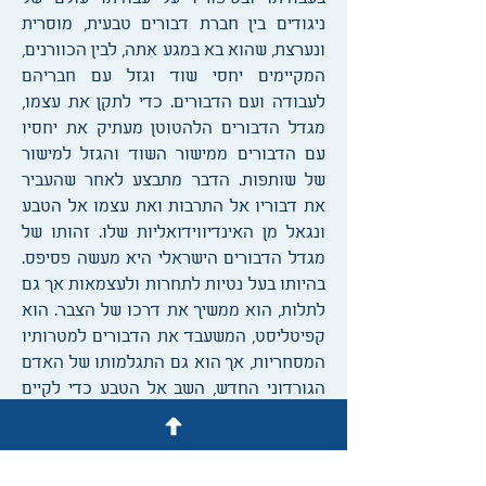
ניגודים בין חברת דבורים טבעית, מוסרית
ונערצת, שהוא בא במגע אִתה, לבין הכוורנים,
המקיימים יחסי שוד וגזל עם חבריהם
לעבודה ועם הדבורים. כדי לתקן את עצמו,
מגדל הדבורים הלהטוטן מעתיק את יחסיו
עם הדבורים ממישור השוד והגזל למישור
של שותפות. הדבר מתבצע לאחר שהעביר
את דבוריו אל התרבות ואת עצמו אל הטבע
ונגאל מן האינדיווידואליות שלו. זהותו של
מגדל הדבורים הישראלי היא מעשה פסיפס.
בהיותו בעל נטיות לתחרות ולעצמאות אך גם
לתלות, הוא ממשיך את דרכו של הצבר. הוא
קפיטליסט, המשעבד את הדבורים למטרותיו
המסחריות, אך הוא גם התגלמותו של האדם
הגורדוני החדש, השב אל הטבע כדי לקיים
עמו יחסי אחווה. יותר מכל אלה הוא יוצר
עולמות מחונן.