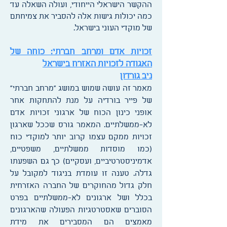
ההקשר הישראלי הייחודי, ועולה השאלה עד
כמה יכולות גישות אלה להסביר את צמיחתם
של מוקדי העוני בישראל.
זכויות אדם ומרחב חברתי: כוחה של
האגודה לזכויות האזרח בישראל
ניב גורדון
מאמר זה עושה שמוש במושג "מרחב חברתי"
של פייר בורדיה על מנת להתחקות אחר
אופני כינון הכוח של ארגוני זכויות אדם
לא-ממשלתיים. המאמר גורס שככל שארגון
זכויות ממקם עצמו קרוב יותר למוקדי כוח
(כמו מוסדות ממשלתיים, משפטיים,
אדמיניסטרטיביים, ועסקיים) כך גם השפעתו
גדלה. טענה זו עומדת בניגוד למקובל על
חלק גדול מהחוקרים של החברה האזרחית
בכלל ושל ארגונים לא-ממשלתיים בפרט
הסוברים שאסטרטגיות הפעולה שהארגונים
מאמצים הם המסבירים את מידת