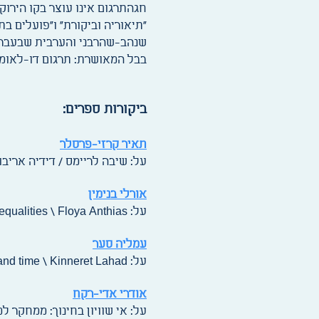
חגהתרגום אינו עוצר בקו הירוק
"תיאוריה וביקורת" ו"פועלים בת
שנהב-שהרבני והערבית שבעבר
בבל המאושרת: תרגום דו-לאומי
ביקורות ספרים:
תאיר קרזי-פרסלר
על: שיבה לריימס / דידיה אריבו
אורלי בנימין
על: Translocational belongings: Intersectional dilemmas and social inequalities \ Floya Anthias
עמליה סער
על: A table for one: A critical reading of singlehood, gender and time \ Kinneret Lahad
אודרי אדי-רקח
על: אי שוויון בחינוך: ממחקר למד