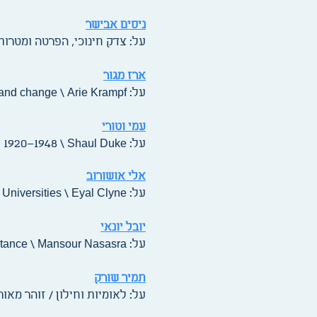
ניסים אבישר
על: צדק חינוכי, הפרטה ומטרות 
ארז מגור
על: The Israeli path to neoliberalism: The State, continuity and change \ Arie Krampf
עמי וטורי
על: The stratifying trade union: The case of ethnic and gender inequality in Palestine, 1920–1948 \ Shaul Duke
אלי אושורוב
על: Orientalism, Zionism and Academic Practice: Middle East and Islam Studies in Israeli Universities \ Eyal Clyne
יובל יונאי
על: The Naqab Bedouins: A century of politics and resistance \ Mansour Nasasra
תמיר שורק
על: לאומיות וחילון / זוהר מאור 