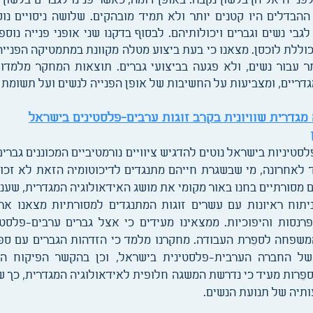
נייה אליהן בלשון נקבה. באופן דומה, כאשר פנינו לגברים בלשון
ההבדלים היו קטנים יותר ולא תמיד מובהקים. שלושה ניסויים נו
בי נשים וגברים ויכולותיהם. לבסוף בדקנו שני אופני פנייה נוספ
הכוללת לוכסן. מצאנו כי בעת ביצוע מטלה מקוונת במתמטיקה הפנייה
תר עבור נשים, ולא פגעה בביצועי גברים. תוצאות המחקר מלמ
גדריים, ומצביעות על החשיבות של אופן הפנייה לנשים ועל תשומת
 מגדרית שוויונית בקרב זוגות ערבים-פלסטינים בישראל
טיניות בישראל נוטים להדגיש ציוויים נורמטיביים המכוננים גברי
לאחרונה, מי שבשגרת חייהם מתנגדים לדיכוטומיה הזאת לא זכ
סורתיים בחנו באור מקומי את מושג האידאולוגיה המגדרית, שעני
תוח ראיונות עם עשרים זוגות המתנגדים למסורתיות מצאנו אר
התפרנסות והיפוכיות. ממצאינו מעידים כי אצל גברים ערבים-פל
והמשפחה לספֵרת העבודה. מחקרנו מלמד כי הזדהות הגברים עם 
של החברה הערבית-פלסטינית בישראל, וכן בהקשר הפיקוח ה
פֵרות מעיד כי נדרשת המשגה חלופית לאידאולוגיה המגדרית, כך
תיה של תנועת הנשים.