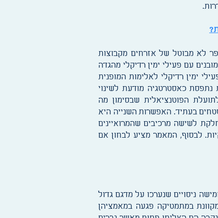
רות.
ת?
פר לא מבוטל של אזרחים מקבוצות
ה. מאמר זה, המבוסס על 20 ראיונות עומק חצי-מובנים עם פעילי ימין רדיקלי מהגדה
קים פעילי ימין רדיקלי לאלימות המופנית
 נתפסת כאסטרטגיה מודעת לשינוי
תועלת הפוטנציאלית שבסימון מה
שטחים בעתיד. האפשרות השנייה היא
חלקת לשישה מרכיבים שהמרואיינים
יות. לבסוף, המאמר מציע לבחון אם
ישה ניסויים שנערכו על מדגם גדול
 מקוונת במתמטיקה פגעה במאמציהן