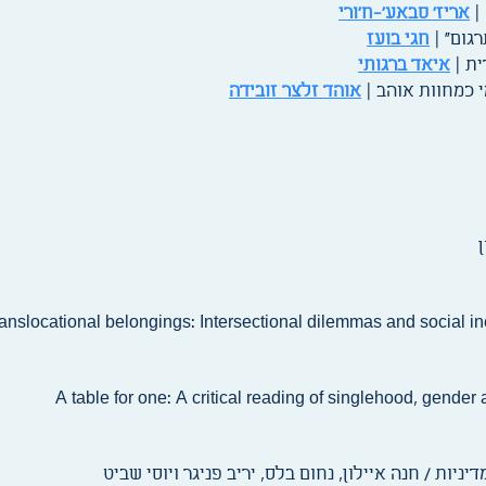
 |
אריז' סבאע'-ח'ורי
רגום" |
חגי בועז
ית |
איאד ברגותי
 כמחוות אוהב |
אוהד זלצר זובידה
ן
יניות / חנה איילון, נחום בלס, יריב פניגר ויוסי שביט