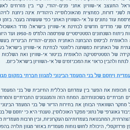
ישראל התעצב אי-שוויון אתני פנים-יהודי, קרי בין מזרחים ל
לשני דורות, כמחצית מהאוכלוסייה היהודית אינה ניתנת לזיהו
רסמת עוד נתונים על אי-השוויון האתני כפי שעשתה בעבר. בזמן 
הפריפריאליות (2008). ב
לאומית לביסוס ההבחנה האתנית הפנים-יהודית הבינרית בעשו
תית של האתניות כמשתנה רלוונטי לבחינת אי-שוויון בישראל ב
פקידה של הסטטיסטיקה הלאומית בניטור אי-שוויון ואת השלכות 
לנתח ולהבין כראוי את המכניזמים של אי-השוויון בישראל כיום.
עמדית ויחסם של בני המעמד הבינוני למגוון חברתי במקום מגו
כופות את הפער בין עמדתם הכללית החיובית של בני המעמד הבינ
ם חברתיים בשכונותיהם. המתח הזה והמנגנונים החברתיים והמרחב
מחקר השוואתי הבוחן את בחירות הדיור של בני המעמד הבינוני
י בית ועל עיבוד גאוגרפי של נתוני מפקד האוכלוסין. טענתי היא כי יחסם ש
צהרתית, המתבטאת בעמדותיהם העקרוניות, ובין תרבות מעמדית 
פן פרדוקסלי, היכולת לחוש נוחות מעמדית באזור מגוון תלויה בה