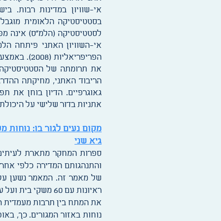
אי-שוויון במדינות רבות. ב
בסטטיסטיקה הלאומית מוגבלת 
לסטטיסטיקה (הלמ"ס) אינה מפ
את תרומתה של הסטטיסטיקה ה
הריבוד האתני, מחיקתה ההדרג
גאוגרפיים. הדיון בוחן את ת
אתניות בדור שלישי על היכולת 
מקום נעים לגור בו: נוחות מ
גיא שני
ספרות המחקר מתארת לעיתים ת
והתנהגותם המדירה כלפי אחרי
של מאמר זה. המאמר נשען על 
ראיונות עם 60 משק
את המתח בין תרבות מעמדית ה
נוחות באזור המגורים. כך, באו