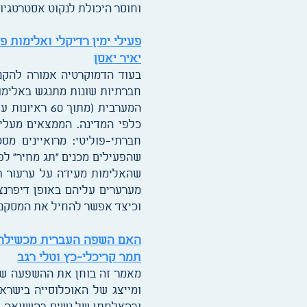
וחוסר היכולת לנקוט אסטרטגיות
פעילי ימין רדיקלי ואלימות פ
יאיר יאסן
בעוד הדמוקרטיה אמורה להקנ
המערבית (מתו
כלפי המדינה. הממצאים מעלי
חברתי-פוליטי: מרואיינים מ
שהפעילים מכנים "תג מחיר" לפ
שהאלימות מעידה על ערעור תפ
מערערים עליהם באופן דיפרנצי
וכיצד אפשר להחיל את המסקנות
האם השפה העברית מכשילה 
תמר קריכלי-כץ וטלי רגב
מאמר זה בוחן את ההשפעה של ל
ומייצג של האוכלוסייה בישרא