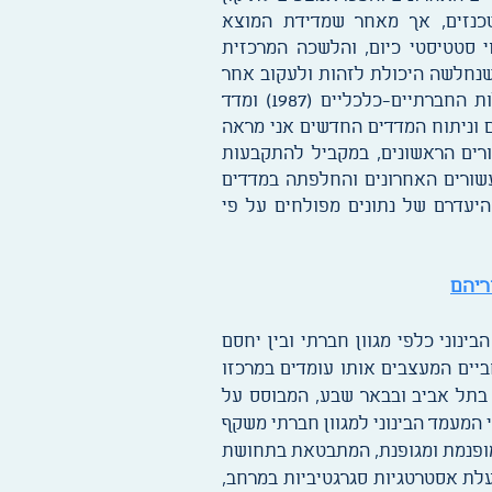
אשכנזים, אך מאחר שמדידת המוצא
י סטטיסטי כיום, והלשכה המרכזית
שנחלשה היכולת לזהות ולעקוב אחר
אי-השוויון האתני פיתחה הלמ"ס שני מדדים חדשים לבחינת אי-שוויון בישראל: מדד האשכולות החברתיים-כלכליים (1987) ומדד
אמצעות ניתוח השנתונים הסטטיסטיים שפרסמה הלמ"ס מ-1950 ועד היום וניתוח המדדים החדשים אני מראה
רים הראשונים, במקביל להתקבעות
עשורים האחרונים והחלפתה במדדים
היעדרם של נתונים מפולחים על פי
ריהם
וני כלפי מגוון חברתי ובין יחסם
יים המעצבים אותו עומדים במרכזו
 בתל אביב ובבאר שבע, המבוסס על
ל בני המעמד הבינוני למגוון חברתי משקף
מופנמת ומגופנת, המתבטאת בתחושת
פעלת אסטרטגיות סגרגטיביות במרחב,