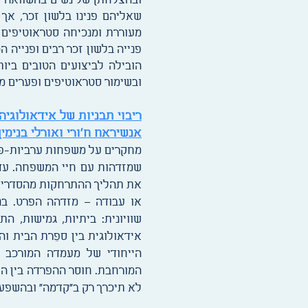
ובהצלחתן של נשים בהשוואה לפ
שאליהם פנינו בלשון זכר, אך 
מעוררת ומנכיחה סטראוטיפים לג
פנייה בלשון זכר רבים ופנייה 
הובילה לביצועים הטובים ביו
ובשימור סטראוטיפים ופערים מ
ריבוי תבניות של אידאולוגיה
אנשיראח ח'ורי ואורלי בנימין
מחקרים על משפחות ערביות-פלס
שמזדהות עם חיי המשפחה. עד 
את תהליך ההתרחקות מהסדרים מ
או עבודה – מזדהה הפרט. בני
שוויונית: ביתיות, גמישות, 
אידאולוגית בין ספֵרת הבית 
הייחודי של מעמדה המורכב 
המורחבת. חוסר ההפרדה בין הס
לא תיכרך רק ב"קדמה" ובהשפעו