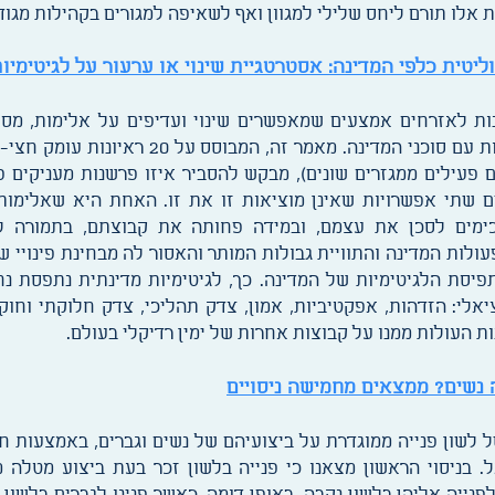
 אלו תורם ליחס שלילי למגוון ואף לשאיפה למגורים בקהילות מגוד
וליטית כלפי המדינה: אסטרטגיית שינוי או ערעור על לגיטימיו
ות לאזרחים אמצעים שמאפשרים שינוי ועדיפים על אלימות, מס
חברתיות שונות מתנגש באלימות עם סוכני המדינ
ך 60 ראיונות עם פעילים ממגזרים שונים), מבקש להסביר איזו פרשנות מעני
ם שתי אפשרויות שאינן מוציאות זו את זו. האחת היא שאלימות
סכימים לסכן את עצמם, ובמידה פחותה את קבוצתם, בתמורה ל
עולות המדינה והתוויית גבולות המותר והאסור לה מבחינת פינויי 
יסת הלגיטימיות של המדינה. כך, לגיטימיות מדינתית נתפסת נ
אלי: הזדהות, אפקטיביות, אמון, צדק תהליכי, צדק חלוקתי וחוק
 העולות ממנו על קבוצות אחרות של ימין רדיקלי בעולם.
נשים? ממצאים מחמישה ניסויים
שון פנייה ממוגדרת על ביצועיהם של נשים וגברים, באמצעות חמ
ל. בניסוי הראשון מצאנו כי פנייה בלשון זכר בעת ביצוע מטלה