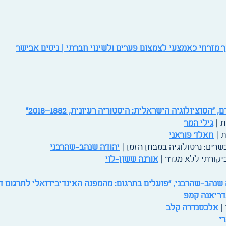
וך מזרחי כאמצעי לצמצום פערים ולשינוי חברתי | ניסים אבישר
סוציולוגיה הישראלית: היסטוריה רעיונית, 1882–2018"
ת |
גילי המר
ת |
חאלד פוראני
שרים: נרטולוגיה במבחן הזמן |
יהודה שנהב-שהרבני
ביקורתי ללא מגדר |
אורנה ששון-לוי
שנהב-שהרבני, "פועלים בתרגום: מהמפנה האינדיבידואלי לתרגום ד
ריאנה קמפ
|
אלכסנדרה קלב
י