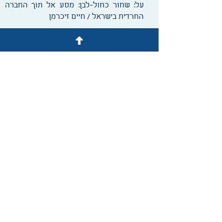
על: שחור כחול-לבן: מסע אל תוך החברה
החרדית בישראל / חיים זיכרמן
יאיר גלילי
על: ילדים טובים משחקים כדורגל: פיקוח
והכלה חברתית בכדורגל האנגלי / שלומית
גיא
עפרה גרינברג
על: יומני זהרה: הזמנה נשית לאנתרופולוגיה
/ טובה גמליאל
רויטל היימן
על: הכיתה ובית הספר במבט מקרוב:
מחקרים אתנוגרפיים על חינוך / ברכה
אלפרט ושמחה שלסקי (עורכים)
לילך לב ארי
על: כמו בובות בחלון ראווה: מנהיגי העולים
מאתיופיה בישראל / רחל שרעבי ואביבה