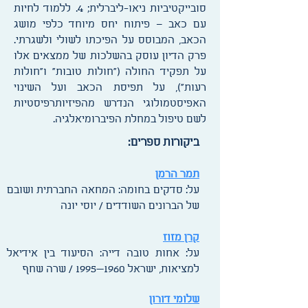
סובייקטיביות ניאו-ליברלית; 4. ללמוד לחיות
עם כאב – פיתוח יחס מיוחד כלפי מושג
הכאב, המבוסס על הפיכתו לשולי ולשגרתי.
פרק הדיון עוסק בהשלכות של ממצאים אלו
על תפקיד החולה ("חולות טובות" ו"חולות
רעות"), על תפיסת הכאב ועל השינוי
האפיסטמולוגי הנדרש מהפיזיותרפיסטיות
לשם טיפול במחלת הפיברומיאלגיה.
ביקורות ספרים:
תמר הרמן
על: סדקים בחומה: המחאה החברתית ושובם
של הברונים השודדים / יוסי יונה
קרן מזוז
על: אחות טובה דייה: הסיעוד בין אידיאל
למציאות, ישראל 1960—1995 / שרה שחף
שלומי דורון