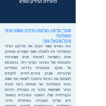
להורדת הגיליון המלא
עובדי מדינה: הציונות הדתית ומשא הגיור
הממלכתי
מיכל קרבאל-טובי
כוח האדם אשר הקים את פרויקט הגיור
הממלכתי וזה למעלה משני עשורים מְתחזק
אותו כמשימה לאומית מגיע משורותיו
המגוונות של הציבור הציוני-דתי. בהתבסס
על מחקר אתנוגרפי בזירות מוסדיות
וציבוריות שבהן ציונים-דתיים לוקחים
לעצמם את הזכות והחובה לשאת את משא
הגיור הממלכתי, אני מנתחת כיצד סוגית
הגיור משמשת ציבור זה בעבודת הזהות
הקהילתית שלו. הטענה המרכזית במאמר
היא שדרך העבודה במוסדות הגיור