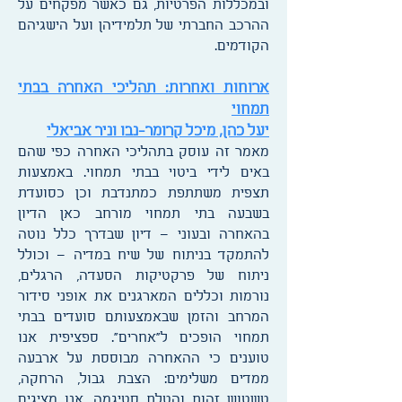
ובמכללות הפרטיות, גם כאשר מפקחים על
ההרכב החברתי של תלמידיהן ועל הישגיהם
הקודמים.
ארוחות ואחרות: תהליכי האחרה בבתי
תמחוי
יעל כהן, מיכל קרומר-נבו וניר אביאלי
מאמר זה עוסק בתהליכי האחרה כפי שהם
באים לידי ביטוי בבתי תמחוי. באמצעות
תצפית משתתפת כמתנדבת וכן כסועדת
בשבעה בתי תמחוי מורחב כאן הדיון
בהאחרה ובעוני – דיון שבדרך כלל נוטה
להתמקד בניתוח של שיח במדיה – וכולל
ניתוח של פרקטיקות הסעדה, הרגלים,
נורמות וכללים המארגנים את אופני סידור
המרחב והזמן שבאמצעותם סועדים בבתי
תמחוי הופכים ל"אחרים". ספציפית אנו
טוענים כי ההאחרה מבוססת על ארבעה
ממדים משלימים: הצבת גבול, הרחקה,
טשטוש זהות והטלת סטיגמה. אנו מציגים