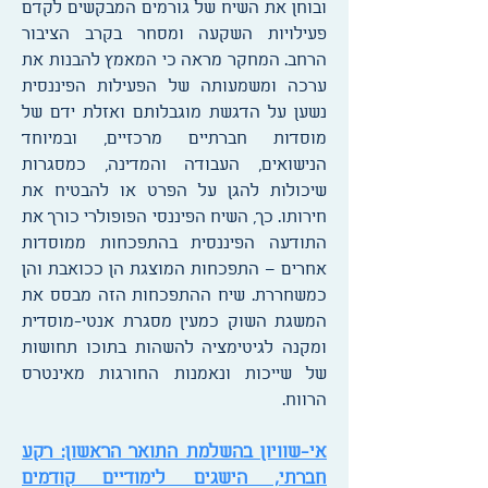
ובוחן את השיח של גורמים המבקשים לקדם
פעילויות השקעה ומסחר בקרב הציבור
הרחב. המחקר מראה כי המאמץ להבנות את
ערכה ומשמעותה של הפעילות הפיננסית
נשען על הדגשת מוגבלותם ואזלת ידם של
מוסדות חברתיים מרכזיים, ובמיוחד
הנישואים, העבודה והמדינה, כמסגרות
שיכולות להגן על הפרט או להבטיח את
חירותו. כך, השיח הפיננסי הפופולרי כורך את
התודעה הפיננסית בהתפכחות ממוסדות
אחרים – התפכחות המוצגת הן ככואבת והן
כמשחררת. שיח ההתפכחות הזה מבסס את
המשגת השוק כמעין מסגרת אנטי-מוסדית
ומקנה לגיטימציה להשהות בתוכו תחושות
של שייכות ונאמנות החורגות מאינטרס
הרווח.
אי-שוויון בהשלמת התואר הראשון: רקע
חברתי, הישגים לימודיים קודמים