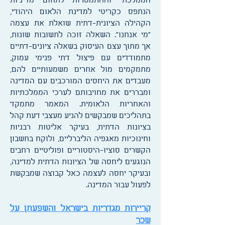
הממלכתי וההתמסרות לתחום מדיניות
הנתפס כקריטי למדינת הלאום היהודי,
הקהילה הציונית-דתית שואלת את עצמה
"מי אנחנו". השאלה זוכה לתשובות שונות,
אך מתוך עצם העיסוק בשאלה ציונים-דתיים
מתמודדים עם פיצול דתי פנימי עמוק,
מתמקמים מול אחרים משמעותיים להם,
מעבדים את היחסים המורכבים עם המדינה
ומבררים את מחויבותם לערכי הממלכתיות
והאחריות הלאומית. המאמר מתמקד
בתהליכים שמבקשים להניע מעצבי דעת קהל
בציונות הדתית, בעיקר אליטות רבניות
וחינוכיות מאגפיה הליברליים, ולוקח בחשבון
הקשרים סוציו-היסטוריים ופוליטיים רחבים
הנוגעים ליחסה של הציונות הדתית למדינה,
ובעיקר יחסה לעצמה כאל קבוצה שמבקשת
לפעול עבור המדינה.
קריירות מגדריות בישראל והשפעתן על
שכר