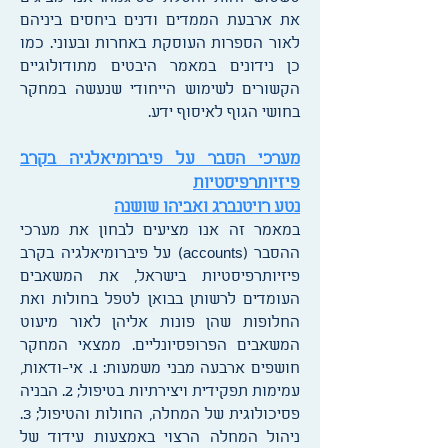
את ארבעת הממדים ודנים ביחסים ביניהם
לאור הספרות העוסקת באחרות ובעוני. כמו
כן נידונים במאמר היבטים מתודולוגיים
הקשורים לשימוש הייחודי שנעשה במחקר
בחושי הגוף לאיסוף ידע.
מערכי הסבר על פיברומיאלגיה בקרב
פיזיותרפיסטיות
נטע רויטנברג ואביהו שושנה
במאמר זה אנו מציעים לבחון את מערכי
ההסבר (accounts) על פיברומיאלגיה בקרב
פיזיותרפיסטיות בישראל, את המשאבים
העומדים לרשותן בבואן לטפל בחולות ואת
החלופות שהן פונות אליהן לאור מיעוט
המשאבים הפרופסיונליים. ממצאי המחקר
חושפים ארבעה מבני משמעות: 1. אי-ודאות,
עמימות תפקידית ויצירתיות בטיפול; 2. הבניה
פסיכולוגית של המחלה, החולות והטיפול; 3.
ניהול המחלה הרצוי באמצעות עידוד של