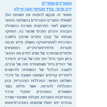
ומאפיינים מוסדיים
יריב פניגר, עודד מקדוסי וחנה איילון
מאמר זה מבקש להפנות את תשומת הלב
לשאלת הפערים החברתיים בהשלמת התואר
הראשון לאור התרחבות מערכת ההשכלה
הגבוהה והגיוון הפנימי שנוצר בה. המחקר
מבוסס על קובץ נתונים שהוכן בלשכה
המרכזית לסטטיסטיקה ומשלב מידע מכמה
מקורות אדמיניסטרטיביים. הממצאים
מלמדים שהסיכוי של נשים לסיים את התואר
בזמן תקני גדול יותר מזה של גברים, והסיכוי
של יהודים גדול משמעותית מזה של ערבים.
למצבה הכלכלי של המשפחה ולהישגים
לימודיים קודמים השפעה חשובה על סיכויי
השלמת התואר. המכללות הציבוריות, ובהן
המכללות להוראה, אשר מילאו בשני
העשורים האחרונים תפקיד מרכזי
בהתרחבות המערכת, סובלות משיעורי נשירה
גבוהים יותר מאלו שנמצאו באוניברסיטאות