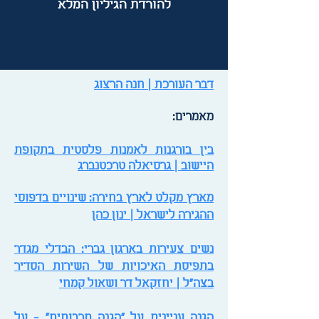
להורדת הגיליון המלא
דבר העורכת | חנה הרצוג
מאמרים:
בין בורגנות לאמנות פלסטית בתקופת
היישוב | גרסיאלה טרכטנברג
מארץ מקלט לארץ בחירה: שינויים בדפוסי
ההגירה לישראל | ינון כהן
נשים צעירות בארגון גברי: הבדלי מגדר
בתפיסת האיכויות של השירות הסדיר
בצה"ל | יחזקאל דר ושאול קמחי
הגנה עניינית על "הגנה תרבותית" - על