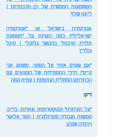
המשמעות הממשית של רב-תרבותיות |
ליאון שלף
אנורקסיה בישראל או "אנורקסיה
ישראלית"? כמה הערות על "תסמונת
תלוית תרבות" בהקשר גלוקלי | סיגל
גולדין
"אם שמים אותי על המסך, משמע אני
קיים": דרכי התמודדות של הומואים עם
הכחדתם הסמלית הנתפסת | עמית קמה
דיון:
"על העיוורון" וקטסטרופות אחרות: בדיון,
ממשות ועבודה סוציולוגית | תמר אלאור
ויהודה שנהב