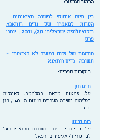
הרהור וערעור:
בין פיוס אוטופי לפשרה מציאותית -
הערות למאמרו של נדים רוחאנא
ב"סוציולוגיה ישראלית" ג(2), 2001 | יוחנן
פרס
מודעות של פיוס במועד לא מציאותי -
תשובה | נדים רוחאנא
ביקורות ספרים:
חיים חזן
על: פתאום מראה המלחמה: לאומיות
ואלימות בשירה העברית בשנות ה- 40 / חנן
חבר
רות גביזון
על: זהויות יהודיות: תשובות חכמי ישראל
לבן-גוריון / אליעזר בן-רפאל