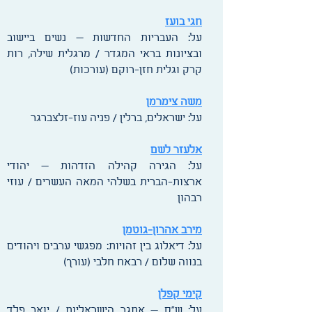
חגי בועז
על: העבריות החדשות — נשים ביישוב
ובציונות בראי המגדר / מרגלית שילה, רות
קרק וגלית חזן-רוקם (עורכות)
משה צימרמן
על: ישראלים, ברלין / פניה עוז-זלצברגר
אלעזר לשם
על: הגירה קהילה הזדהות — יהודי
ארצות-הברית בשלהי המאה העשרים / עוזי
רבהון
מירב אהרון-גוטמן
על: דיאלוג בין זהויות: מפגשי ערבים ויהודים
בנווה שלום / רבאח חלבי (עורך)
קימי קפלן
על: ש"ס — אתגר הישראליות / יואב פלד