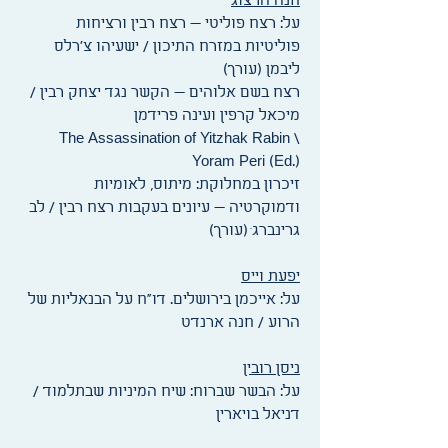
חנה הרצוג
על: רצח פוליטי — רצח רבין ורציחות
פוליטיות במזרח התיכון / ישעיהו צ'רלס
ליבמן (עורך)
רצח בשם אלוהים — הקשר נגד יצחק רבין /
מיכאל קרפין ועינה פרידמן
The Assassination of Yitzhak Rabin \
Yoram Peri (Ed.)
זיכרון במחלוקת: מיתוס, לאומיות
ודמוקרטיה — עיונים בעקבות רצח רבין / לב
גרינברג ׁ(עורך)
יפעת וייס
על: אייכמן בירושלים. דו"ח על הבנאליות של
הרוע / חנה ארנדט
ניסן רובין
על: הבשר שברוח: שיח המיניות שבתלמוד /
דניאל בויארין