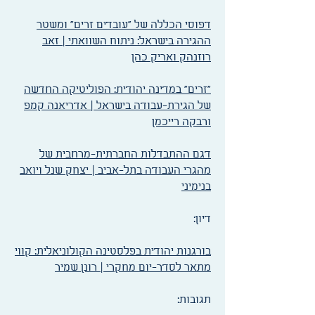
דפוסי הכללה של "עובדים זרים" ומשטר
ההגירה בישראל: ניתוח השוואתי | זאב
רוזנהק ואריק כהן
"זרים" במדינה יהודית: הפוליטיקה החדשה
של הגירת-עבודה בישראל | אדריאנה קמפ
ורבקה רייכמן
דגם ההתבדלות החברתית-מרחבית של
מהגרי העבודה בתל-אביב | יצחק שנל ויואב
בנימיני
דיון:​
בורגנות יהודית בפלסטינה הקולוניאלית: קווי
מתאר לסדר-יום מחקרי | רונן שמיר
תגובות:​