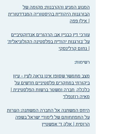
המנוע המניע והקרבנות: מקומה של
הבורגנות היהודית בהיסטוריה המנדדטורית
| אילן פפה
עורכי דין כבניין אב: הרהורים אנדוקטיביים
על 'בורגנות יהודית בפלסטינה הקולוניאלית'
| נחום קרלינסקי
רשימות:​
מצב מתמשך שסופו אינו נראה לעין - עיון
ביקורתי במחקרים פלסטיניים חדשים על
כלכלה, חברה ומשטר ברשות הפלסטינית |
מאיה רוזנפלד
היחס המשתנה אל החברה המשתנה: הערות
על התפתחותם של לימודי ישראל בשפה
הרוסית | אלק ד' אפשטיין