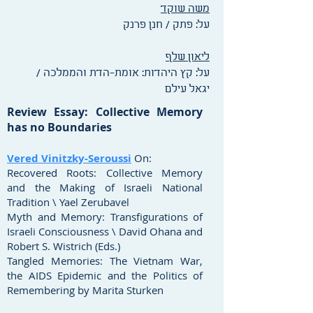
משה שוקד
על: פתק / חנן פרנק
ליאון שלף
על: קץ היהדות: אומת-הדת והממלכה /
יגאל עילם
Review Essay: Collective Memory
has no Boundaries
Vered Vinitzky-Seroussi
On:
Recovered Roots: Collective Memory
and the Making of Israeli National
Tradition \ Yael Zerubavel
Myth and Memory: Transfigurations of
Israeli Consciousness \ David Ohana and
Robert S. Wistrich (Eds.)
Tangled Memories: The Vietnam War,
the AIDS Epidemic and the Politics of
Remembering by Marita Sturken