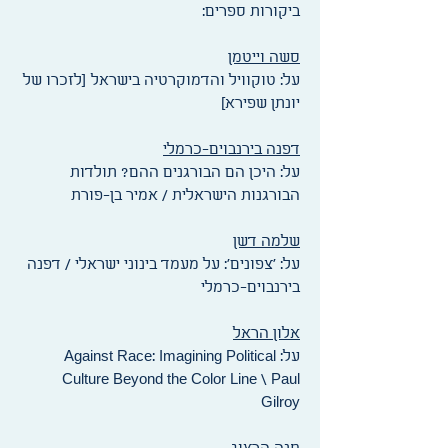
ביקורות ספרים:
סשה וייטמן
על: טוקוויל והדמוקרטיה בישראל [לזכרו של
יונתן שפירא]
דפנה בירנבוים-כרמלי
על: היכן הם הבורגנים ההם? תולדות
הבורגנות הישראלית / אמיר בן-פורת
שלמה דשן
על: 'צפונים': על מעמד בינוני ישראלי / דפנה
בירנבוים-כרמלי
אלון הראל
על: Against Race: Imagining Political
Culture Beyond the Color Line \ Paul
Gilroy