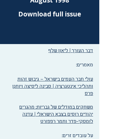
August 1998
Download full issue
דבר העורך | ליאון שלף
מאמרים:​
עולי חבר העמים בישראל – גיבוש זהות
ותהליכי אינטגרציה | סבינה ליסיצה ויוחנן
פרס
משחקים במודלים של גבריות: מהגרים
יהודים רוסים בצבא הישראלי | עדנה
לומסקי-פדר ותמר רפפורט
על עובדים זרים:​