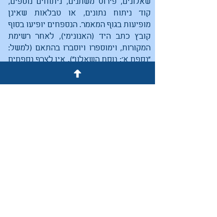
שאלונים, פירוט משתנים, ניתוחים נוספים,
קוד ניתוח נתונים, או טבלאות שאינן
מופיעות בגוף המאמר. הנספחים יופיעו בסוף
קובץ כתב היד (האנונימי), לאחר רשימת
המקורות, וימוספרו ויוסברו בהתאם (למשל:
"נספח א': נוסח השאלון"). אין לצרף נספחים
בקבצים נפרדים. יש להקפיד על כך
שהנספחים לא יכילו מידע מזהה של
הכותבים/ות, על מנת לשמור על שיפוט
אנונימי.
במקרה של קבלה לפרסום, יהיה באחריות
הכותבים/ות לערוך את ההפניות לרשימת
המקורות עם קישורים פנימיים,
לפי ההנחיות
הבאות
.
אם וכאשר מתקבל מאמר לפרסום בכתב
העת, מתבקשים הכותבים לכתוב תקציר
מורחב בשפה האנגלית. התקציר המורחב