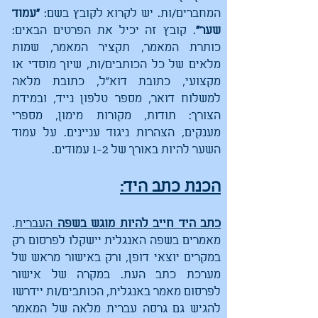
המחברים/ות. יש לקרוא לקובץ בשם:
"עמוד
שער"
. קובץ זה יכיל את הפרטים הבאים:
כותרת המאמר, תקציר המאמר, שמות
מלאים של כל הכותבים/ות, שיוך מוסדי או
מקצועי, כתובת דוא"ל, כתובת מלאה
למשלוח דואר, מספר טלפון נייד, ובמידת
הצורך: תודות, מקורות מימון, מספרי
מענקים, הצהרות ניגוד עניינים. על עמוד
השער להיות באורך של 1-2 עמודים.
הכנת כתב היד:
כתב היד חייב להיות מוגש בשפה
העברית
.
מאמרים בשפה האנגלית יישקלו לפרסום רק
במקרים יוצאי דופן, ורק באישור מראש של
מערכת כתב העת. במקרה של אישור
לפרסום מאמר באנגלית, הכותבים/ות יידרשו
להגיש גם גרסה עברית מלאה של המאמר