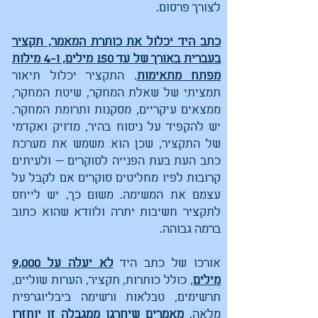
לצורך פרסום.
כתב היד יכלול את כותרת המאמר, תקציר
בעברית באורך של עד 150 מילים, ו-4 מילות
מפתח מתאימות
. התקציר יכלול תיאור
תמציתי של שאלת המחקר, שיטת המחקר,
ממצאים עיקריים, מסקנות ותרומת המחקר.
יש להקפיד על ניסוח בהיר, מדויק ואקדמי
של התקציר, שכן הוא משמש את מערכת
כתב העת בעת הפנייה לסוקרים — ולעיתים
קרובות לפיו מחליטים סוקרים אם לקבל על
עצמם את המשימה. משום כך, יש לייחס
לתקציר חשיבות יתרה ולוודא שהוא כתוב
ברמה גבוהה.
אורכו של כתב היד
לא יעלה על 9,000
מילים
, כולל כותרות, תקציר, הערות שוליים,
תרשימים, טבלאות ורשימה ביבליוגרפית
מלאה.
מאמרים שיחרגו ממגבלה זו יוחזרו