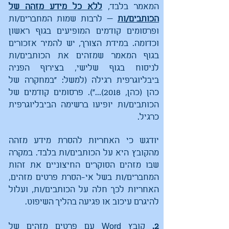
המאמר בלבד,
ללא כל מידע מזהה של
הכותבים/ות
— לרבות שמות המחברים/ות
ופרסומים קודמים המופיעים בגוף ראשון
וכדומה. במידת הצורך, יש להמיר אזכורים
בגוף המאמר שמזהים את הכותבים/ות
לניסוח בגוף שלישי, בצירוף הפניה
ביבליוגרפית רגילה (למשל: "במחקרה של
כהן (כהן, 2018)...").​ פרסומים קודמים של
הכותבים/ות יופיעו ברשימה הביבליוגרפית
כרגיל.
​יודגש כי האחריות להסרת מידע מזהה
מהקובץ היא על הכותבים/ות בלבד. במקרה
שבו מזהים הסוקרים החיצוניים את זהות
המחברים/ות בשל אי-הסרת פרטים מזהים,
האחריות לכך חלה על הכותבים/ות, ועלול
להיגרם עיכוב או פגיעה בהליך השיפוט.
2.
קובץ Word עם פרטים מזהים של